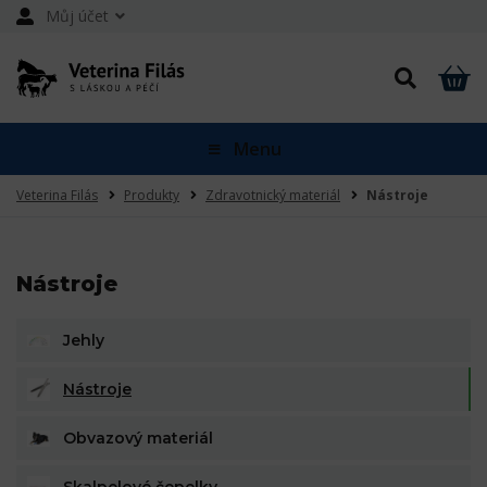
Můj účet
Menu
Veterina Filás
Produkty
Zdravotnický materiál
Nástroje
Nástroje
Jehly
Nástroje
Obvazový materiál