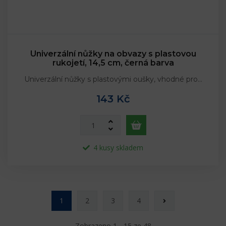
Univerzální nůžky na obvazy s plastovou
rukojetí, 14,5 cm, černá barva
Univerzální nůžky s plastovými oušky, vhodné pro…
143 Kč
4 kusy skladem
1
2
3
4
Zobrazeno 1 - 15 ze 48