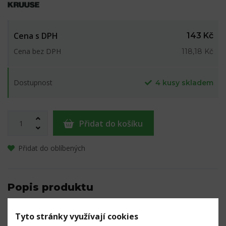
Cena s DPH
143 Kč
Cena bez DPH
118,18 Kč
Dostupnost
4 kusy skladem
Přidat do košíku
Přidat do oblíbených
Popis produktu
Univerzální nůžky s plastovými oušky, vhodné pro
Tyto stránky využívají cookies
odstraňování bandáží a obvazů.