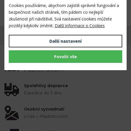
Cookies používáme, abychom zajistili správné fungování a
Rozměr: délka 14,5 cm
bezpečnost našich stránek, tím pádem co nejlepší
zkušenost při návštěvě. Svá nastavení cookies můžete
později kdykoliv změnit.
Další informace o Cookies
Máte dotaz k produktu?
Další nastavení
Povolit vše
Mnoho prověřených výrobků veterinárními
lékaři i chovateli
k dispozici skladem
Spolehlivý dopravce
Expedice do 3 dnů
Osobní vyzvednutí
u nás v Mladošovicích