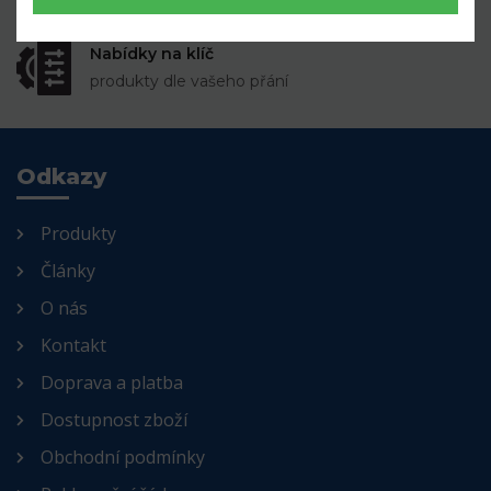
Nabídky na klíč
produkty dle vašeho přání
Odkazy
Produkty
Články
O nás
Kontakt
Doprava a platba
Dostupnost zboží
Obchodní podmínky