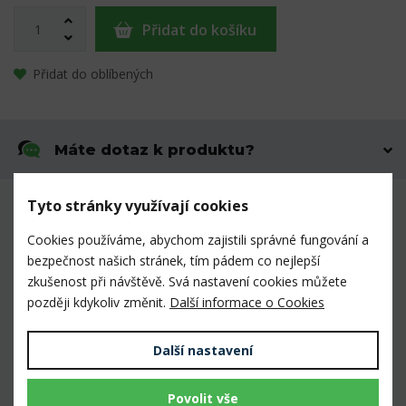
Přidat do košíku
Přidat do oblíbených
Máte dotaz k produktu?
Tyto stránky využívají cookies
Mnoho prověřených výrobků veterinárními
lékaři i chovateli
Cookies používáme, abychom zajistili správné fungování a
k dispozici skladem
bezpečnost našich stránek, tím pádem co nejlepší
zkušenost při návštěvě. Svá nastavení cookies můžete
později kdykoliv změnit.
Další informace o Cookies
Spolehlivý dopravce
Expedice do 3 dnů
Další nastavení
Osobní vyzvednutí
Povolit vše
u nás v Mladošovicích