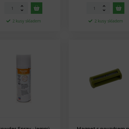
2 kusy skladem
2 kusy skladem
Powder Spray - jemný
Magnet s pouzdrem p