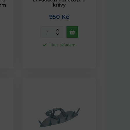
0mm
krávy
950 Kč
1 kus skladem