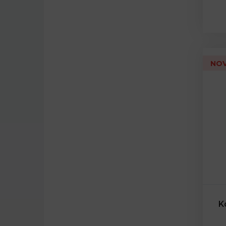
NOV
K