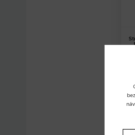
St
bez
náv