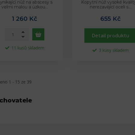
ynikající nůž na abscesy s
Kopytní nůž vysoké kvalit
velmi malou a úzkou…
nerezavějící oceli s…
1 260 Kč
655 Kč
Detail produktu
11 kusů skladem
3 kusy skladem
eno 1 - 15 ze 39
 chovatele