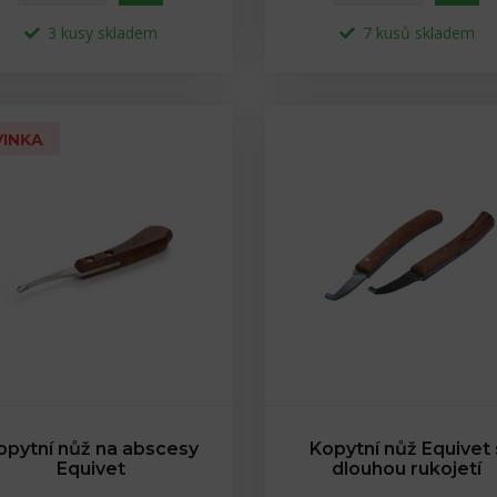
3 kusy skladem
7 kusů skladem
INKA
opytní nůž na abscesy
Kopytní nůž Equivet 
Equivet
dlouhou rukojetí