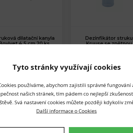
ruková dilatační kanyla
Dezinfikátor struku
Bovivet 4,5 cm 20 ks
Kruuse se zpětnou
klapkou, modrý
Struková dilatační kanyla
Bovivet - pro uvolnění…
Dezinfikátor struku se
zpětnou klapkou…
Tyto stránky využívají cookies
299 Kč
230 Kč
Cookies používáme, abychom zajistili správné fungování 
pečnost našich stránek, tím pádem co nejlepší zkušenost
2 kusy skladem
štěvě. Svá nastavení cookies můžete později kdykoliv změ
5 kusů skladem
Další informace o Cookies