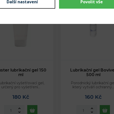
Další nastavení
Povolit vše
ster lubrikační gel 150
Lubrikační gel Boviv
ml
500 ml
ubrikační vyšetřovací gel,
Porodnický lubrikační ge
určený pro vyšetření…
který vytváří ochranný
180 Kč
160 Kč