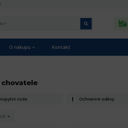
6
O nákupu
Kontakt
 chovatele
Kopytní nože
Ochranné oděvy
ozí