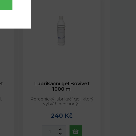
et
Lubrikační gel Bovivet
1000 ml
l,
Porodnický lubrikačí gel, který
…
vytváří ochranný…
240 Kč