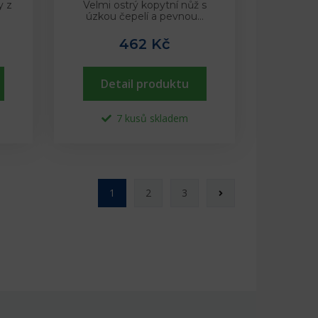
y z
Velmi ostrý kopytní nůž s
úzkou čepelí a pevnou…
462 Kč
Detail produktu
7 kusů skladem
1
2
3