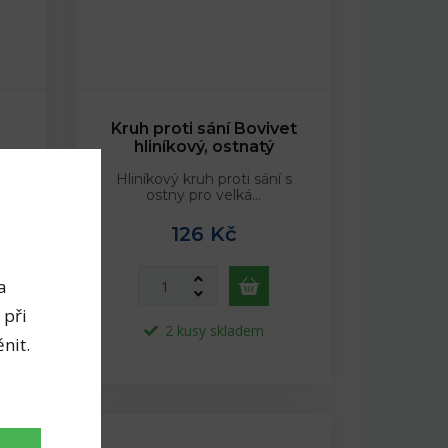
Kruh proti sání Bovivet
hliníkový, ostnatý
Hliníkový kruh proti sání s
ostny pro velká…
126 Kč
a
 při
2 kusy skladem
nit.