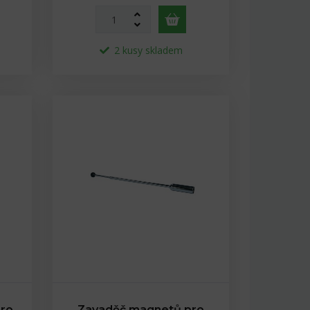
2 kusy skladem
ro
Zavaděč magnetů pro