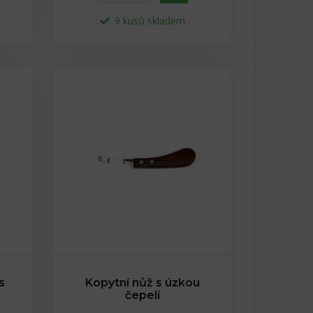
9 kusů skladem
s
Kopytní nůž s úzkou
čepelí