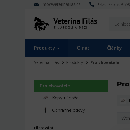
info@veterinafilas.cz
+420 725 709 79
Produkty
O nás
Články
Veterina Filás
Produkty
Pro chovatele
Pro
Pro chovatele
Kopytní nože
Ochranné oděvy
Vých
Filtrování