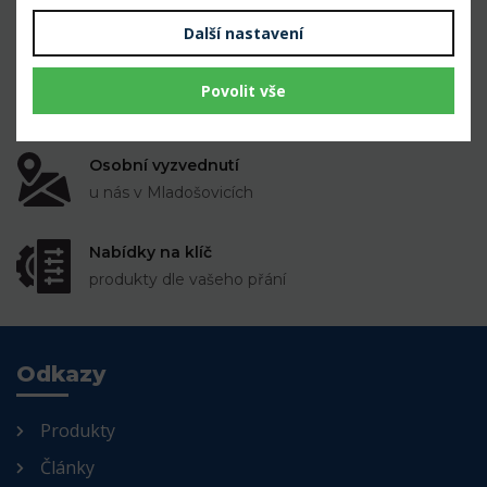
k dispozici skladem
Další nastavení
Spolehlivý dopravce
Povolit vše
Expedice do 3 dnů
Osobní vyzvednutí
u nás v Mladošovicích
Nabídky na klíč
produkty dle vašeho přání
Odkazy
Produkty
Články