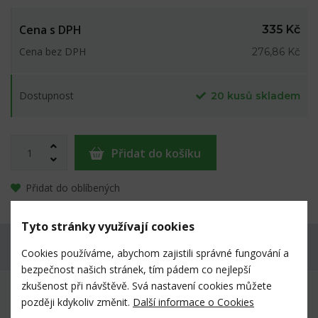
Cena s DPH
335 Kč
Cena bez DPH
276,86 Kč
Dostupnost
20 kusů skladem
Přidat do košíku
Přidat do oblíbených
Tyto stránky využívají cookies
Máte dotaz k produktu?
Cookies používáme, abychom zajistili správné fungování a
bezpečnost našich stránek, tím pádem co nejlepší
zkušenost při návštěvě. Svá nastavení cookies můžete
Mnoho prověřených výrobků veterinárními
později kdykoliv změnit.
Další informace o Cookies
lékaři i chovateli