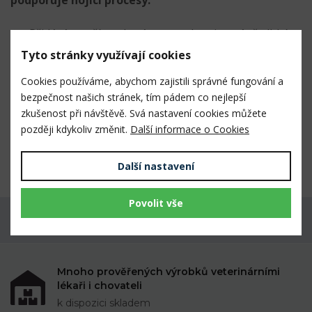
podporuje hojící procesy.
Přidává se přímo do rány a poskytuje v ráně vlhké
prostředí pro hojení.
Tyto stránky využívají cookies
Indikace
:
Cookies používáme, abychom zajistili správné fungování a
bezpečnost našich stránek, tím pádem co nejlepší
traumatické a kontaminované rány včetně menších
zkušenost při návštěvě. Svá nastavení cookies můžete
abrazí a lacerací, vlhké rány požadující autolytický
později kdykoliv změnit.
Další informace o Cookies
debridement, popáleniny, abscesy, proleženiny,
chirurgické rány.
Další nastavení
Povolit vše
Máte dotaz k produktu?
Mnoho prověřených výrobků veterinárními
lékaři i chovateli
k dispozici skladem