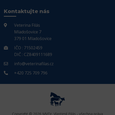
Kontaktujte nás
Veterina Filás
Mladošovice 7
379 01 Mladošovice
IČO : 71502459
DIČ : CZ8409111689
info@veterinafilas.cz
+420 725 709 796
Copyright © 2026 MVDr. Vlastimil Filás - všechna práva