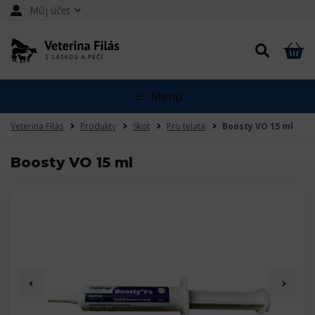
Můj účet
Menu
Veterina Filás
Produkty
Skot
Pro telata
Boosty VO 15 ml
Boosty VO 15 ml