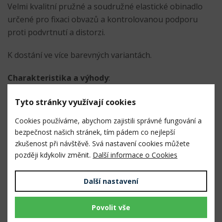
Velmi kvalitní pružné a soudružné elastické obinadlo
určené pro fixaci obvazů a kontrolovanou podporu
proti podvrtnutí a distorzi.
K dostání ve více barevných variantách.
Charakteristika a výhody
:
snadné odtržení, bezpečné a efektivní použití
Tyto stránky využívají cookies
soudržné, bez nutnosti další fixace
Cookies používáme, abychom zajistili správné fungování a
nelepí se na chlupy ani pokožku
bezpečnost našich stránek, tím pádem co nejlepší
zkušenost při návštěvě. Svá nastavení cookies můžete
velká pevnost a pružnost
později kdykoliv změnit.
Další informace o Cookies
pohodlný, lehký a prodyšný materiál
řízená komprese - nestahuje, pokud je nesprávně
Další nastavení
aplikován
snadno odstranitelný nůžkami
Povolit vše