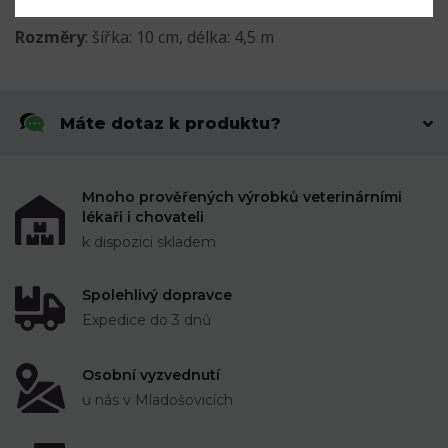
Rozměry
: šířka: 10 cm, délka: 4,5 m
Máte dotaz k produktu?
Mnoho prověřených výrobků veterinárními
lékaři i chovateli
k dispozici skladem
Spolehlivý dopravce
Expedice do 3 dnů
Osobní vyzvednutí
u nás v Mladošovicích