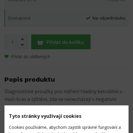
Dostupnost
Na objednávku
Přidat do košíku
Přidat do oblíbených
Popis produktu
Diagnostické proužky pro měření hladiny ketolátek v
moči krav a zjištění, zda se nenecházejí v negativní
energetické bilanci (ketóze).
Tyto stránky využívají cookies
50 ks v balení.
Cookies používáme, abychom zajistili správné fungování a