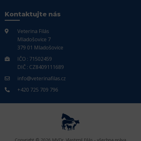
Kontaktujte nás
Veterina Filás
Mladošovice 7
379 01 Mladošovice
IČO : 71502459
DIČ : CZ8409111689
info@veterinafilas.cz
+420 725 709 796
Copyright © 2026 MVDr. Vlastimil Filás - všechna práva