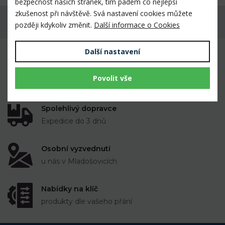
bezpečnost našich stránek, tím pádem co nejlepší
zkušenost při návštěvě. Svá nastavení cookies můžete
Máte dotaz k produktu?
později kdykoliv změnit.
Další informace o Cookies
Další nastavení
Mnoho prověřených výrobků veterinárními
lékaři i chovateli
Povolit vše
k dispozici skladem
Spolehlivý dopravce
Expedice do 3 dnů
Osobní vyzvednutí
u nás v Mladošovicích
Nabídky na klíč
produkty dle vašeho přání