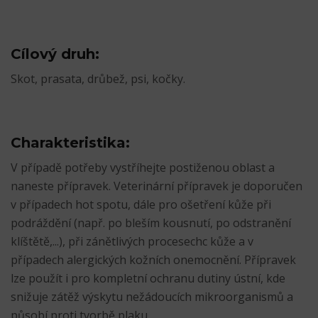
Cílový druh:
Skot, prasata, drůbež, psi, kočky.
Charakteristika:
V případě potřeby vystříhejte postiženou oblast a
naneste přípravek. Veterinární přípravek je doporučen
v případech hot spotu, dále pro ošetření kůže při
podráždění (např. po bleším kousnutí, po odstranění
klíštětě,...), při zánětlivých procesechc kůže a v
případech alergických kožních onemocnění. Přípravek
lze použít i pro kompletní ochranu dutiny ústní, kde
snižuje zátěž výskytu nežádoucích mikroorganismů a
působí proti tvorbě plaku.