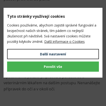
Tyto stránky využívají cookies
Způsob použití
:
Cookies používáme, abychom zajistili správné fungování a
Aplikujte gel přímo na postiženou oblast v dosattečné
bezpečnost našich stránek, tím pádem co nejlepší
vrstvě a zabraňte zvířeti v olizování ošetřených míst.
zkušenost při návštěvě. Svá nastavení cookies můžete
Opakujte tento postup alespoň dvakrát denně.
později kdykoliv změnit.
Další informace o Cookies
Další nastavení
Upozornění:
Povolit vše
Zhorší-li se projevy podráždění kůže, zamezte
opětovnému použití přípravku a poraďte se s
veterinárním lékařem na dalším postupu. Nenanášejte
přípravek do očí a v okolí očí.