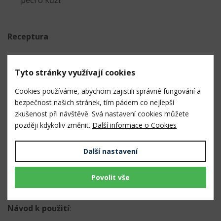
péči o kůži.
Receptura
Složení TIFENE POMMADE kombinuje tři esenciální
Tyto stránky využívají cookies
oleje s olejovým základem a
poskytuje kůži
ochranu před nepříznivými vlivy prostředí
, jako
Cookies používáme, abychom zajistili správné fungování a
jsou voda, prach, hmyz apod.
bezpečnost našich stránek, tím pádem co nejlepší
zkušenost při návštěvě. Svá nastavení cookies můžete
později kdykoliv změnit.
Další informace o Cookies
Doporučení
Další nastavení
Jedná se o nezbytnou výbavu ve všech sadách péče
o tělo Vašeho koně!
Povolit vše
Návod k použití
: