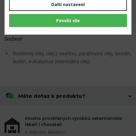
Další nastavení
vnější okraj nohy. Kopyta ošetřujte co nejčastěji.
Po použití nádobu pečlivě uzavřete.
Povolit vše
Složení
:
Rostlinný olej, olej z vavřínu, parafínový olej, lanolín,
lecitin, eukalyptus (esenciální olej).
Máte dotaz k produktu?
Mnoho prověřených výrobků veterinárními
lékaři i chovateli
k dispozici skladem