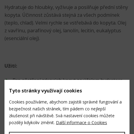
Hydratuje do hloubky, vyživuje a posilňuje přední stěny
kopyta. Účinnost zůstává stejná za všech podmínek
(teplo, chlad). Velmi rychle se vstřebává do kopyta. Olej
z vavřínu, parafínový olej, lanolín, lecitin, eukalyptus
(esenciální olej).
Užití:
Pro ošetření zdravých kopyt za účelem hydratace,
výživy a posílení rohoviny.
Tyto stránky využívají cookies
Cookies používáme, abychom zajistili správné fungování a
bezpečnost našich stránek, tím pádem co nejlepší
Návod k použití
:
zkušenost při návštěvě. Svá nastavení cookies můžete
později kdykoliv změnit.
Další informace o Cookies
Pro vnější použití.
Aplikátorem naneste přípravek na plosku, sřelku a