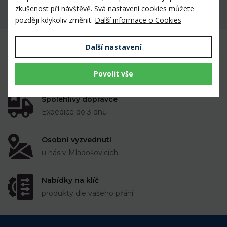
zkušenost při návštěvě. Svá nastavení cookies můžete
Máte dotaz k produktu?
později kdykoliv změnit.
Další informace o Cookies
Další nastavení
Mnoho prověřených výrobků veterinárními
lékaři i chovateli
k dispozici skladem
Povolit vše
Spolehlivý dopravce
Expedice do 3 dnů
Osobní vyzvednutí
u nás v Mladošovicích
Nabídky na klíč
produkty dle vašeho přání