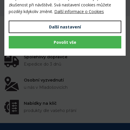
zkušenost při návštěvě. Svá nastavení cookies můžete
Máte dotaz k produktu?
později kdykoliv změnit.
Další informace o Cookies
Další nastavení
Mnoho prověřených výrobků veterinárními
lékaři i chovateli
k dispozici skladem
Povolit vše
Spolehlivý dopravce
Expedice do 3 dnů
Osobní vyzvednutí
u nás v Mladošovicích
Nabídky na klíč
produkty dle vašeho přání