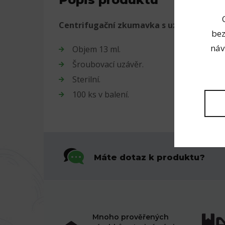
Centrifugační zkumavka s uzávěrem.
bez
náv
Objem 13 ml.
Šroubovací uzávěr.
Sterilní.
100 ks v balení.
Máte dotaz k produktu?
Mnoho prověřených