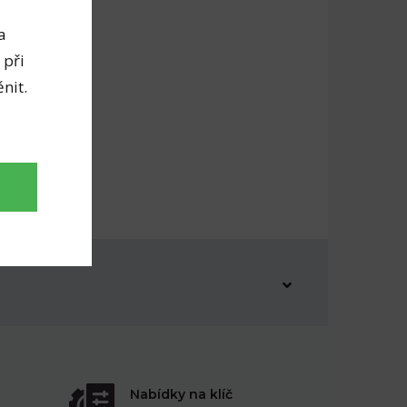
a
 při
nit.
Nabídky na klíč