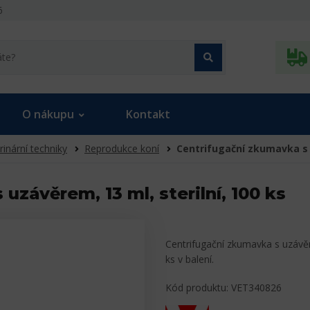
6
O nákupu
Kontakt
rinární techniky
Reprodukce koní
Centrifugační zkumavka s u
uzávěrem, 13 ml, sterilní, 100 ks
Centrifugační zkumavka s uzávěr
ks v balení.
Kód produktu: VET340826