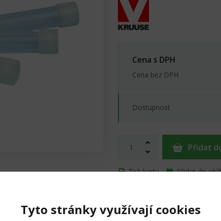
Cena s DPH
Cena bez DPH
Dostupnost
Přidat d
Tisk karty
Přidat do obl
Tyto stránky využívají cookies