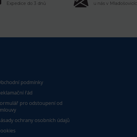
Expedice do 3 dnů
u nás v Mladošovicí
bchodní podmínky
eklamační řád
ormulář pro odstoupení od
mlouvy
ásady ochrany osobních údajů
ookies