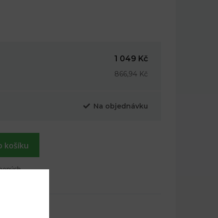
1 049 Kč
866,94 Kč
Na objednávku
o košíku
íbených