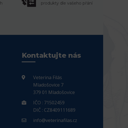
ch
produkty dle vašeho přání
Kontaktujte nás
Veterina Filás
Mladošovice 7
379 01 Mladošovice
IČO : 71502459
DIČ : CZ8409111689
info@veterinafilas.cz