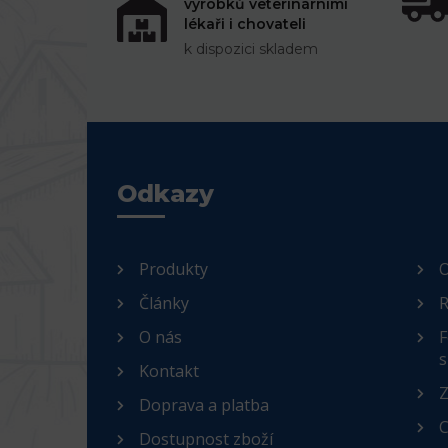
výrobků veterinárními
lékaři i chovateli
k dispozici skladem
Odkazy
Produkty
O
Články
R
O nás
F
s
Kontakt
Z
Doprava a platba
C
Dostupnost zboží