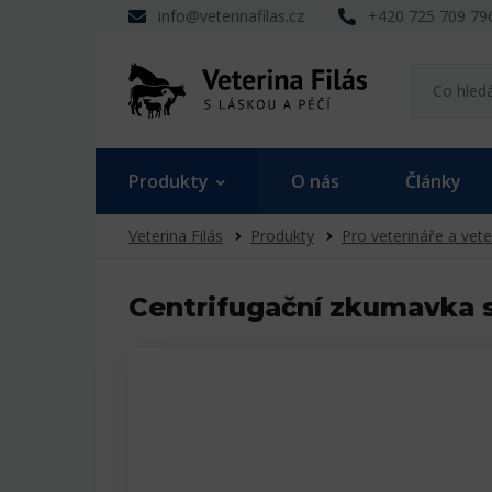
info@veterinafilas.cz
+420 725 709 79
Produkty
O nás
Články
Veterina Filás
Produkty
Pro veterináře a vete
Centrifugační zkumavka s 