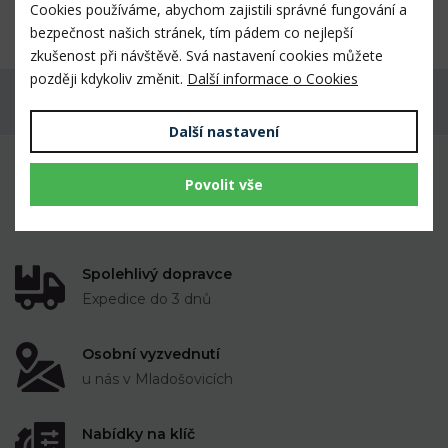
Cookies používáme, abychom zajistili správné fungování a
úplnému sevření rukojeti.
bezpečnost našich stránek, tím pádem co nejlepší
zkušenost při návštěvě. Svá nastavení cookies můžete
později kdykoliv změnit.
Další informace o Cookies
Máte dotaz k produktu?
Další nastavení
Mnoho prověřených výrobků veterinárními
Povolit vše
lékaři i chovateli
k dispozici skladem
Spolehlivý dopravce
Expedice do 3 dnů
Osobní vyzvednutí
u nás v Mladošovicích
Nabídky na klíč