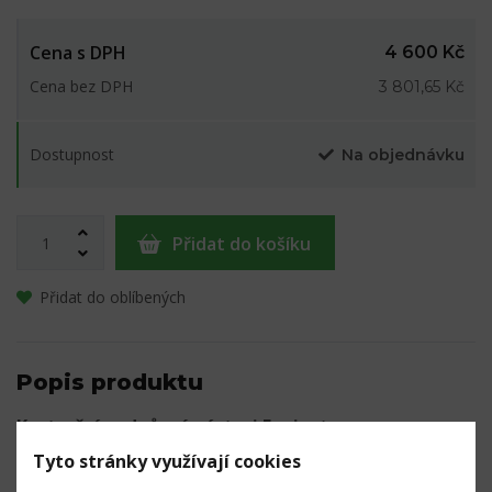
Cena s DPH
4 600 Kč
Cena bez DPH
3 801,65 Kč
Dostupnost
Na objednávku
Přidat do košíku
Přidat do oblíbených
Popis produktu
Kastrační podpůrný nástroj Equivet.
Tyto stránky využívají cookies
Nástroj vyvinutý pro účinné snížení síly potřebné k