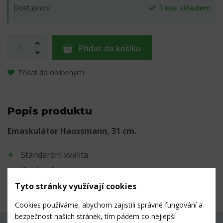
Dostupnost
1 kus skladem
Přidat do košíku
Přidat do oblíbených
Popis produktu
Emaskulátor Haussmann, 31 cm.
Standardní kvalita.
Pro koně.
Velikost: 31 cm
Tyto stránky využívají cookies
Cookies používáme, abychom zajistili správné fungování a
bezpečnost našich stránek, tím pádem co nejlepší