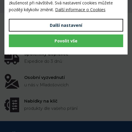
zkušenost při návštěvě. Svá nastavení cookies můžete
Máte dotaz k produktu?
později kdykoliv změnit.
Další informace o Cookies
Další nastavení
Mnoho prověřených výrobků veterinárními
lékaři i chovateli
k dispozici skladem
Povolit vše
Spolehlivý dopravce
Expedice do 3 dnů
Osobní vyzvednutí
u nás v Mladošovicích
Nabídky na klíč
produkty dle vašeho přání