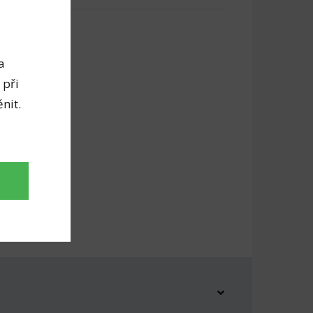
a
 při
nit.