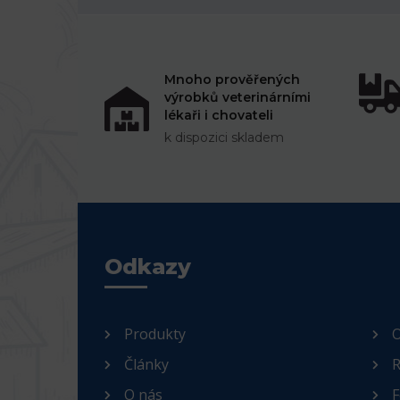
Mnoho prověřených
výrobků veterinárními
lékaři i chovateli
k dispozici skladem
Odkazy
Produkty
O
Články
R
O nás
F