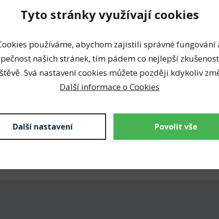
Tyto stránky využívají cookies
Cookies používáme, abychom zajistili správné fungování 
pečnost našich stránek, tím pádem co nejlepší zkušenost
štěvě. Svá nastavení cookies můžete později kdykoliv změ
které se používají k
Další informace o Cookies
o kleště jsou velmi
z čelisti.
ějící oceli, která nabízí
Další nastavení
Povolit vše
 pro specifické