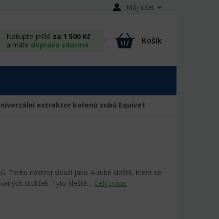
Můj účet
Nakupte ještě
za 1 500 Kč
Košík
a máte
dopravu zdarma
niverzální extraktor kořenů zubů Equivet
ů. Tento nástroj slouží jako 4-zubé kleště, které se
ovaných stoliček. Tyto kleště…
Celý popis