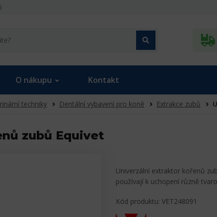
6
O nákupu
Kontakt
rinární techniky
Dentální vybavení pro koně
Extrakce zubů
U
řenů zubů Equivet
Univerzální extraktor kořenů zub
používají k uchopení různě tvar
Kód produktu: VET248091