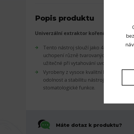
Popis produktu
Univerzální extraktor kořenů zubů.
bez
náv
Tento nástroj slouží jako 4-zubé kleště, 
uchopení různě tvarovaných stoliček. Tyt
užitečné při vytahování uvolněného zubu 
Vyrobeny z vysoce kvalitní leštěné nerezav
odolnost a stabilitu nástroje vytvořeního
stomatologické funkce.
Máte dotaz k produktu?