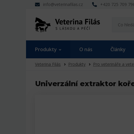
info@veterinafilas.cz
+420 725 709 79
Produkty
O nás
Články
Veterina Filás
Produkty
Pro veterináře a vete
Univerzální extraktor ko