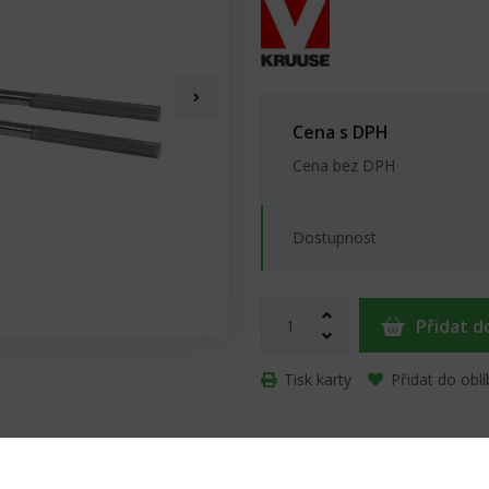
Cena s DPH
Cena bez DPH
Dostupnost
Přidat d
Tisk karty
Přidat do obl