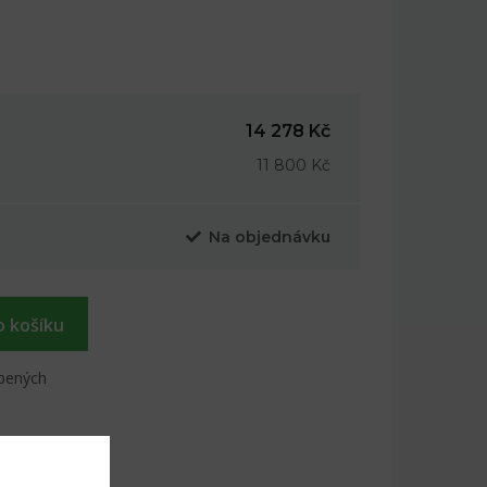
14 278 Kč
11 800 Kč
Na objednávku
o košíku
íbených