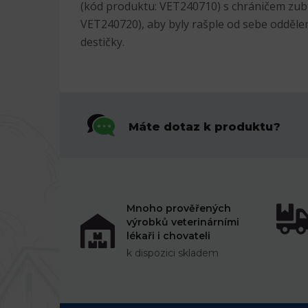
(kód produktu: VET240710) s chráničem zubn
VET240720), aby byly rašple od sebe oddělen
destičky.
Máte dotaz k produktu?
Mnoho prověřených
výrobků veterinárními
lékaři i chovateli
k dispozici skladem