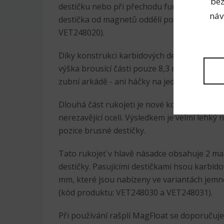
bez
destičku nebo při přechodu funkce "tlačení" 
náv
destička od magnetů oddělí pomocí T-nástro
VET248020).
Díky konstrukci karbidových destiček i výšce
výška brousící části pouze 8,3 mm. to umožň
zubní arkádě - ani háčky na jedenáctce ne
Dlouhá část rukojeti je nové konstrukce z ov
nerezavějící oceli. Výsledkem je velmi lehký 
pozice brusné destičky.
Tato rukojeť v hlavě násadce obsahuje 2 m
destičky. Pasujícími destičkami hsou karbid
mm, které jsou nabízeny ve variantách jemn
(kód produktu: VET248030 a VET248031).
Při používání rašplí MagFloat se doporučuj