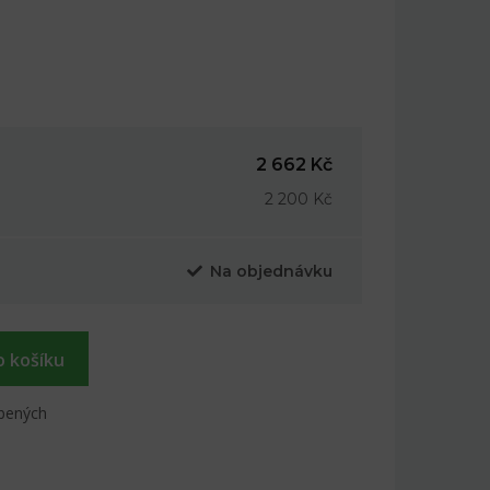
2 662 Kč
2 200 Kč
Na objednávku
o košíku
íbených