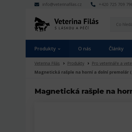
info@veterinafilas.cz
+420 725 709 79
Produkty
O nás
Články
Veterina Filás
Produkty
Pro veterináře a vete
Magnetická rašple na horní a dolní premolár (
Magnetická rašple na horn