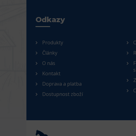
Odkazy
Produkty
O
Články
R
O nás
F
s
Kontakt
Z
Doprava a platba
C
Dostupnost zboží