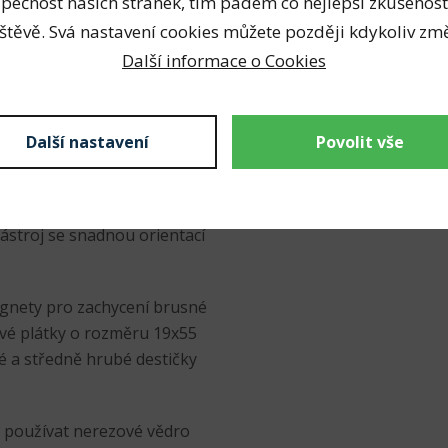
pečnost našich stránek, tím pádem co nejlepší zkušenost
na funkci "tahání" se
štěvě. Svá nastavení cookies můžete později kdykoliv změ
je (kód produktu:
Další informace o Cookies
 hlavy násadce je celková
uje snadný přístup k celé
Další nastavení
Povolit vše
budou problémem.
ální trubky z
nástroj se snadnou orientací
agnety pro zachycení brusné
ové plátky o rozměru 19x55
é a středně hrubé destičky
e používat nerezové vědro