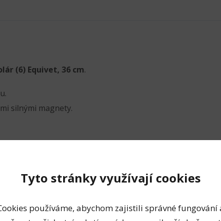
lár (6) Equivet, 36 cm
.
u.
lmi silnými magnety.
Tyto stránky využívají cookies
vrženy tak, aby byla
to jsou brusné destičky k
Cookies používáme, abychom zajistili správné fungování 
ty. Při výměně za novou