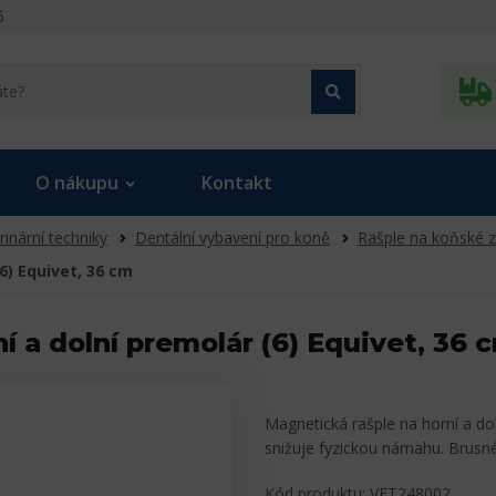
6
O nákupu
Kontakt
rinární techniky
Dentální vybavení pro koně
Rašple na koňské 
6) Equivet, 36 cm
í a dolní premolár (6) Equivet, 36 
Magnetická rašple na horní a do
snižuje fyzickou námahu. Brusn
Kód produktu: VET248002