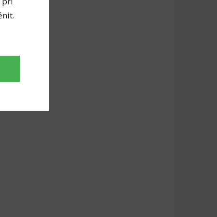
 při
nit.