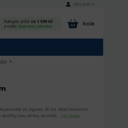
Můj účet
Nakupte ještě
za 1 500 Kč
Košík
a máte
dopravu zdarma
zuby
cm
lní premolár (6) Equivet, 36 cm. Nízká hmotnost,
é destičky jsou drženy na místě…
Celý popis