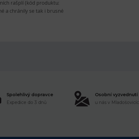
ích rašplí (kód produktu:
é a chránily se tak i brusné
Spolehlivý dopravce
Osobní vyzvednutí
Expedice do 3 dnů
u nás v Mladošovicí