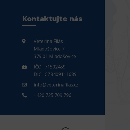
Kontaktujte nás
Veterina Filás
Mladošovice 7
379 01 Mladošovice
IČO : 71502459
DIČ : CZ8409111689
info@veterinafilas.cz
+420 725 709 796