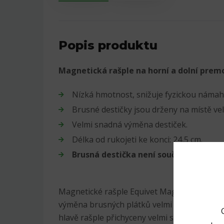
Popis produktu
Magnetická rašple na horní a dolní premo
Nízká hmotnost, snižuje fyzickou námah
Brusné destičky jsou drženy na místě ve
Velmi snadná výměna destiček.
Délka od rukojeti ke konci: 24,5 cm.
Brusná destička není součástí balení!
Magnetické rašple Equivet MagFloat jsou na
výměna brusných plátků velmi snadná, a pro
hlavě rašple přichyceny velmi silnými magne