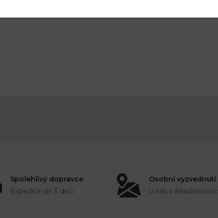
nesprávně aplikován
Spolehlivý dopravce
Osobní vyzvednutí
Expedice do 3 dnů
u nás v Mladošovicí