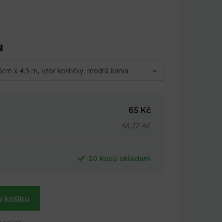
u
,5cm x 4,5 m, vzor kostičky, modrá barva
65 Kč
53,72 Kč
20 kusů skladem
o košíku