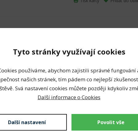
Tisk karty
Přidat do obl
obinadlo určené pro fixaci
Tyto stránky využívají cookies
tnutí a distorzi.
Cookies používáme, abychom zajistili správné fungování 
pečnost našich stránek, tím pádem co nejlepší zkušenost
štěvě. Svá nastavení cookies můžete později kdykoliv změ
Další informace o Cookies
užití
Další nastavení
Povolit vše