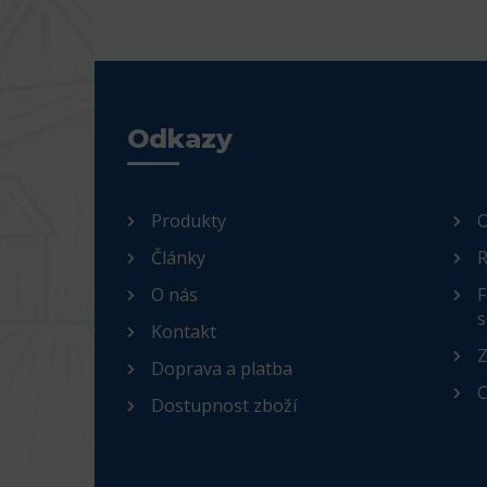
Odkazy
Produkty
O
Články
R
O nás
F
s
Kontakt
Z
Doprava a platba
C
Dostupnost zboží