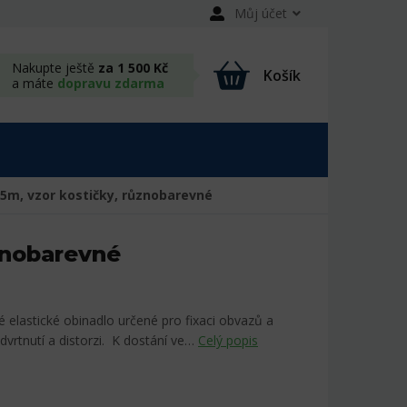
Můj účet
Nakupte ještě
za 1 500 Kč
Košík
a máte
dopravu zdarma
4,5m, vzor kostičky, různobarevné
ůznobarevné
é elastické obinadlo určené pro fixaci obvazů a
vrtnutí a distorzi. K dostání ve…
Celý popis