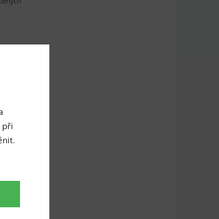
íbených
a
 při
nit.