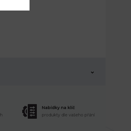
Nabídky na klíč
ch
produkty dle vašeho přání