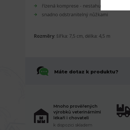
řízená komprese - nestahuje, pokud je 
snadno odstranitelný nůžkami
Rozměry
: šířka: 7,5 cm, délka: 4,5 m
Máte dotaz k produktu?
Mnoho prověřených
výrobků veterinárními
lékaři i chovateli
k dispozici skladem