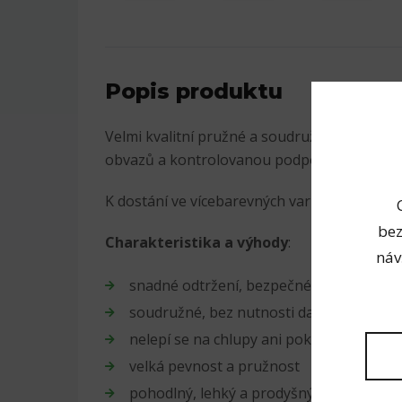
Popis produktu
Velmi kvalitní pružné a soudružné elastické 
obvazů a kontrolovanou podporu proti podvr
K dostání ve vícebarevných variantách.
bez
Charakteristika a výhody
:
náv
snadné odtržení, bezpečné a efektivní po
soudružné, bez nutnosti další fixace
nelepí se na chlupy ani pokožku
velká pevnost a pružnost
pohodlný, lehký a prodyšný materiál