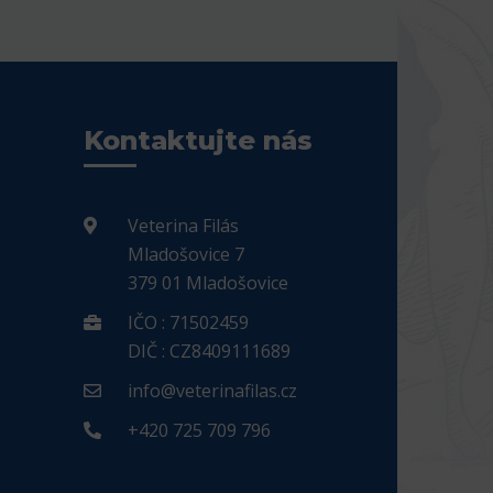
Kontaktujte nás
Veterina Filás
Mladošovice 7
379 01 Mladošovice
IČO : 71502459
DIČ : CZ8409111689
info@veterinafilas.cz
+420 725 709 796