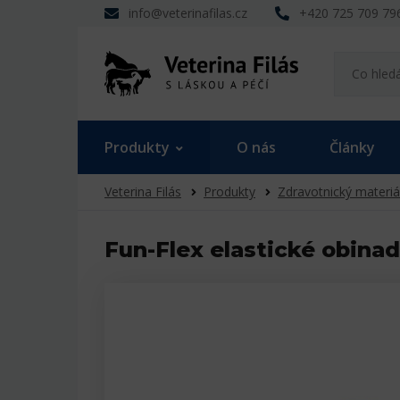
info@veterinafilas.cz
+420 725 709 79
Produkty
O nás
Články
Veterina Filás
Produkty
Zdravotnický materiá
Fun-Flex elastické obinad