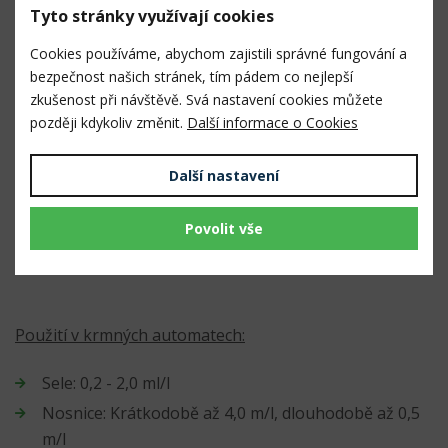
Tyto stránky využívají cookies
Cookies používáme, abychom zajistili správné fungování a
K doplnění aktuálního nedostatku podmíněného
bezpečnost našich stránek, tím pádem co nejlepší
výživou:
zkušenost při návštěvě. Svá nastavení cookies můžete
později kdykoliv změnit.
Další informace o Cookies
Skot, koně: do 500 ml
Chovná prasnice: 200 - 300 ml
Další nastavení
Tele, hříbě: do 50 ml
Povolit vše
Sele: 3 - 6 ml
Pes (dle hmotnosti): 20 - 50 ml
Použití v krmných automatech:
Sele: 0,2 - 2,0 ml/l
Nosnice: Krátkodobě až 4,0 m/l, dlouhodobě až 0,5
m/l