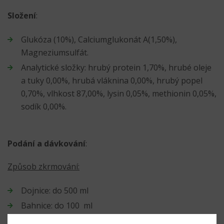
Složení
:
Glukóza (10%), Calciumglukonát A(1,50%),
Magneziumsulfát.
Analytické složky: hrubý protein 1,70%, hrubé oleje
a tuky 0,00%, hrubá vláknina 0,00%, hrubý popel
0,70%, vlhkost 87,00%, lysin 0,05%, methionin 0,05%,
sodík 0,00%.
Podání a dávkování
:
Způsob zkrmování:
Dojnice: do 500 ml
Bahnice: do 100 ml
Před použitím se doporučuje porada s odborníkem.